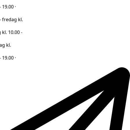
·
 kl.
00 -
·