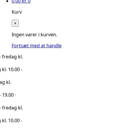
0,00
kr.
0
Kurv
×
Ingen varer i kurven.
Fortsæt med at handle
 kl.
00 -
·
 kl.
00 -