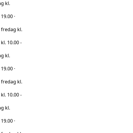
kl.
0 -
kl.
0 -