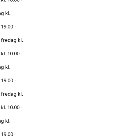
kl.
0 -
kl.
0 -