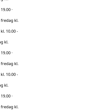
kl.
0 -
kl.
0 -
kl.