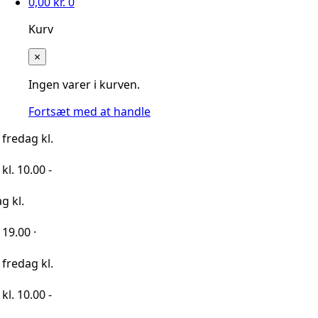
0,00
kr.
0
Kurv
×
Ingen varer i kurven.
Fortsæt med at handle
kl.
0 -
kl.
0 -