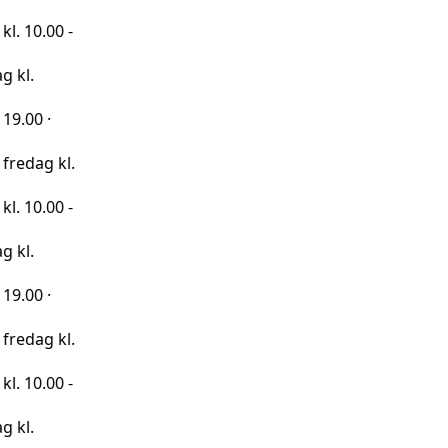
0 -
kl.
0 -
kl.
0 -