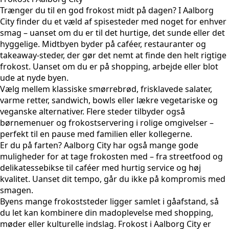
Trænger du til en god frokost midt på dagen? I Aalborg
City finder du et væld af spisesteder med noget for enhver
smag – uanset om du er til det hurtige, det sunde eller det
hyggelige. Midtbyen byder på caféer, restauranter og
takeaway-steder, der gør det nemt at finde den helt rigtige
frokost. Uanset om du er på shopping, arbejde eller blot
ude at nyde byen.
Vælg mellem klassiske smørrebrød, frisklavede salater,
varme retter, sandwich, bowls eller lækre vegetariske og
veganske alternativer. Flere steder tilbyder også
børnemenuer og frokostservering i rolige omgivelser –
perfekt til en pause med familien eller kollegerne.
Er du på farten? Aalborg City har også mange gode
muligheder for at tage frokosten med – fra streetfood og
delikatessebikse til caféer med hurtig service og høj
kvalitet. Uanset dit tempo, går du ikke på kompromis med
smagen.
Byens mange frokoststeder ligger samlet i gåafstand, så
du let kan kombinere din madoplevelse med shopping,
møder eller kulturelle indslag. Frokost i Aalborg City er