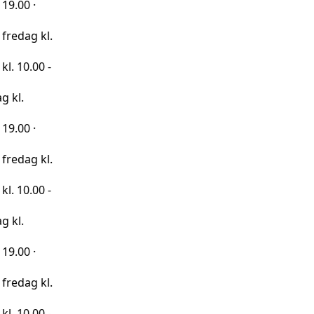
kl.
0 -
kl.
0 -
kl.
0 -