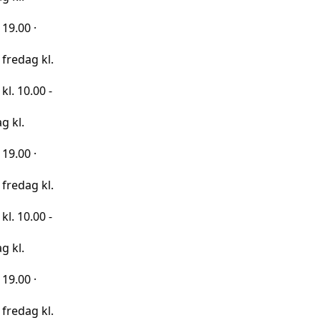
kl.
0 -
kl.
0 -
kl.