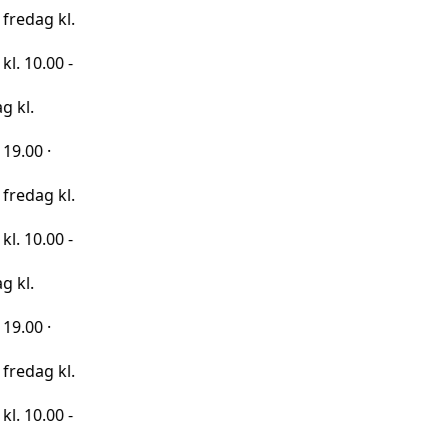
kl.
0 -
kl.
0 -
kl.
0 -