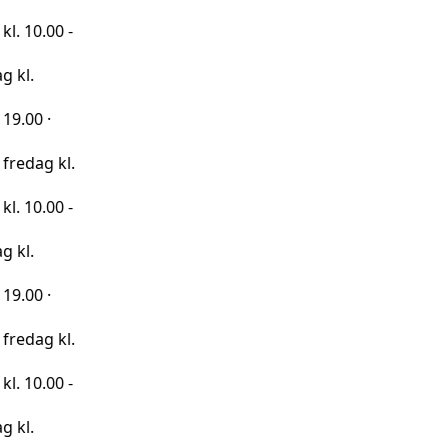
0 -
kl.
0 -
kl.
0 -