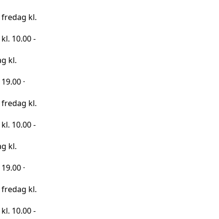
kl.
0 -
kl.
0 -
kl.
0 -