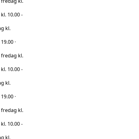
kl.
0 -
kl.
0 -
kl.
0 -