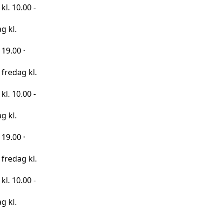
0 -
kl.
0 -
kl.
0 -