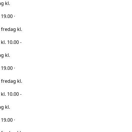
kl.
0 -
kl.
0 -