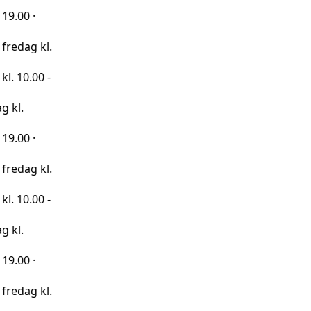
kl.
0 -
kl.
0 -
kl.