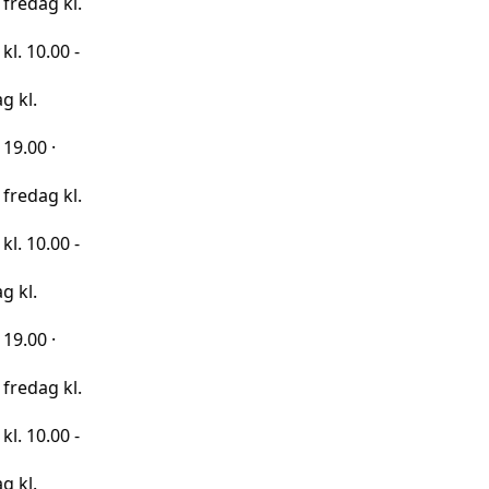
kl.
0 -
kl.
0 -
kl.
0 -