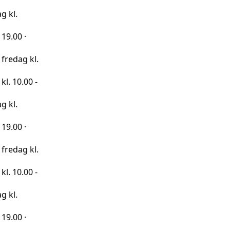
kl.
0 -
kl.
0 -