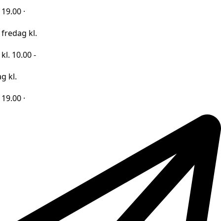
kl.
0 -