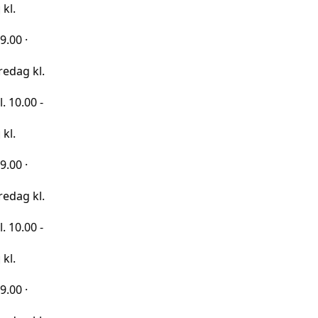
kl.
 -
kl.
 -