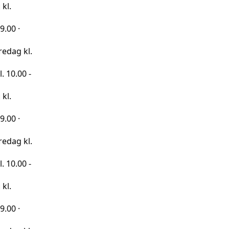
kl.
 -
kl.
 -