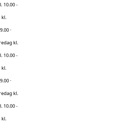
 -
kl.
 -
kl.
 -