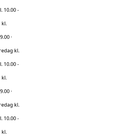
 -
kl.
 -
kl.
 -