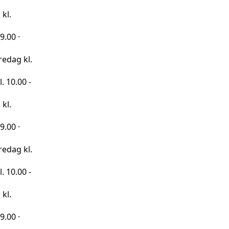
kl.
 -
kl.
 -