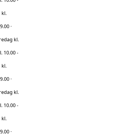
 -
kl.
 -
kl.
 -