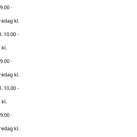
kl.
 -
kl.
 -
kl.