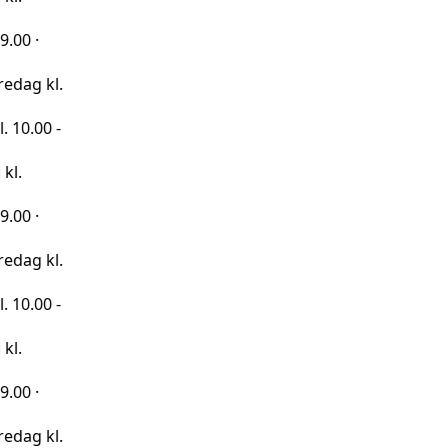
kl.
 -
kl.
 -
kl.