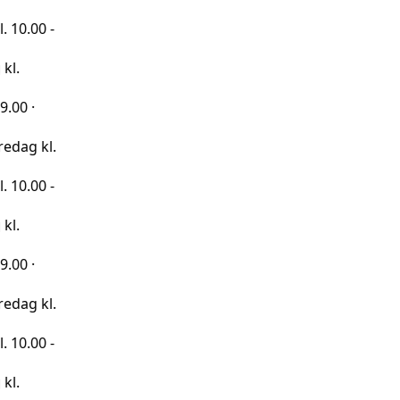
 -
kl.
 -
kl.
 -