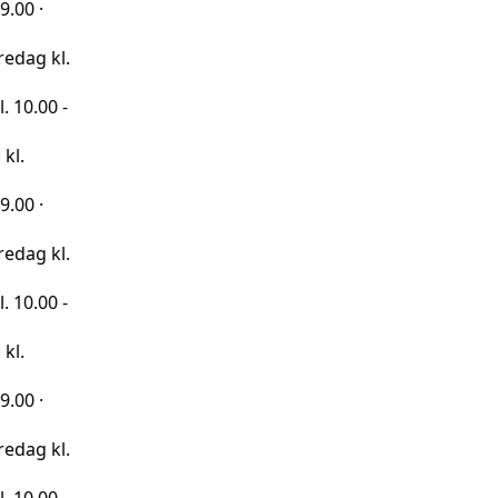
kl.
 -
kl.
 -
kl.