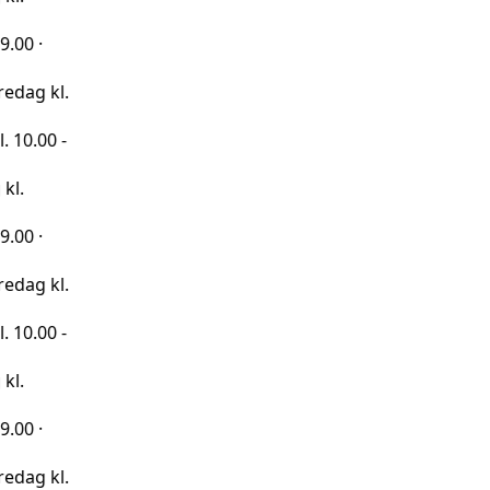
kl.
 -
kl.
 -
kl.