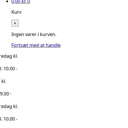
0,00
kr.
0
Kurv
×
Ingen varer i kurven.
Fortsæt med at handle
kl.
 -
kl.
 -