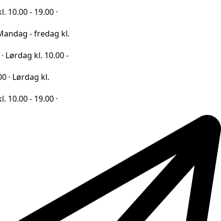
19.00 ·
fredag kl.
l. 10.00 -
g kl.
19.00 ·