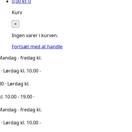
0,00
kr.
0
Kurv
×
Ingen varer i kurven.
Fortsæt med at handle
fredag kl.
l. 10.00 -
g kl.
19.00 ·
fredag kl.
l. 10.00 -