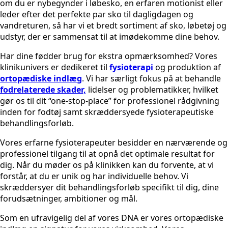
om du er nybegynder i løbesko, en erfaren motionist eller
leder efter det perfekte par sko til dagligdagen og
vandreturen, så har vi et bredt sortiment af sko, løbetøj og
udstyr, der er sammensat til at imødekomme dine behov.
Har dine fødder brug for ekstra opmærksomhed? Vores
klinikunivers er dedikeret til
fysioterapi
og produktion af
ortopædiske indlæg
. Vi har særligt fokus på at behandle
fodrelaterede skader,
lidelser og problematikker, hvilket
gør os til dit “one-stop-place” for professionel rådgivning
inden for fodtøj samt skræddersyede fysioterapeutiske
behandlingsforløb.
Vores erfarne fysioterapeuter besidder en nærværende og
professionel tilgang til at opnå det optimale resultat for
dig. Når du møder os på klinikken kan du forvente, at vi
forstår, at du er unik og har individuelle behov. Vi
skræddersyer dit behandlingsforløb specifikt til dig, dine
forudsætninger, ambitioner og mål.
Som en ufravigelig del af vores DNA er vores ortopædiske