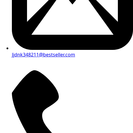
Jjdnk348211@bestseller.com