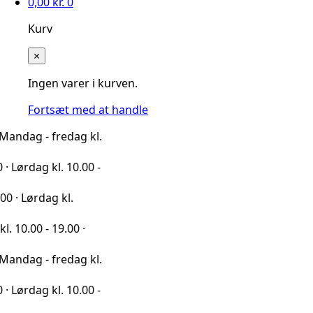
0,00
kr.
0
Kurv
×
Ingen varer i kurven.
Fortsæt med at handle
- fredag kl.
g kl. 10.00 -
dag kl.
- 19.00 ·
- fredag kl.
g kl. 10.00 -