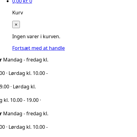
0,00
kr.
0
Kurv
×
Ingen varer i kurven.
Fortsæt med at handle
 - fredag kl.
ag kl. 10.00 -
rdag kl.
0 - 19.00 ·
 - fredag kl.
ag kl. 10.00 -