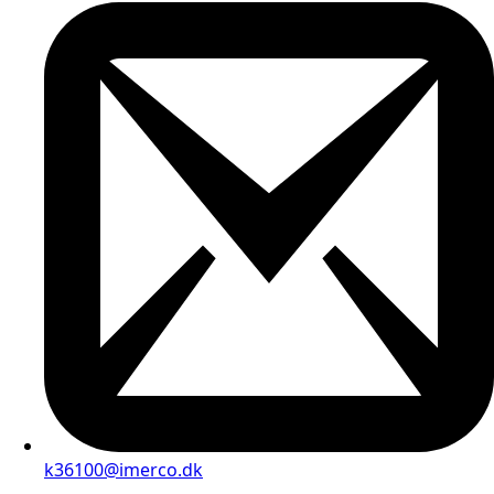
k36100@imerco.dk