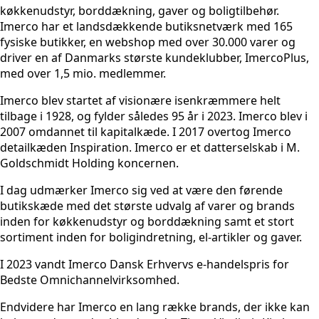
køkkenudstyr, borddækning, gaver og boligtilbehør.
Imerco har et landsdækkende butiksnetværk med 165
fysiske butikker, en webshop med over 30.000 varer og
driver en af Danmarks største kundeklubber, ImercoPlus,
med over 1,5 mio. medlemmer.
Imerco blev startet af visionære isenkræmmere helt
tilbage i 1928, og fylder således 95 år i 2023. Imerco blev i
2007 omdannet til kapitalkæde. I 2017 overtog Imerco
detailkæden Inspiration. Imerco er et datterselskab i M.
Goldschmidt Holding koncernen.
I dag udmærker Imerco sig ved at være den førende
butikskæde med det største udvalg af varer og brands
inden for køkkenudstyr og borddækning samt et stort
sortiment inden for boligindretning, el-artikler og gaver.
I 2023 vandt Imerco Dansk Erhvervs e-handelspris for
Bedste Omnichannelvirksomhed.
Endvidere har Imerco en lang række brands, der ikke kan