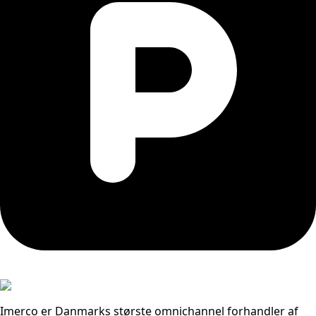
Imerco er Danmarks største omnichannel forhandler af