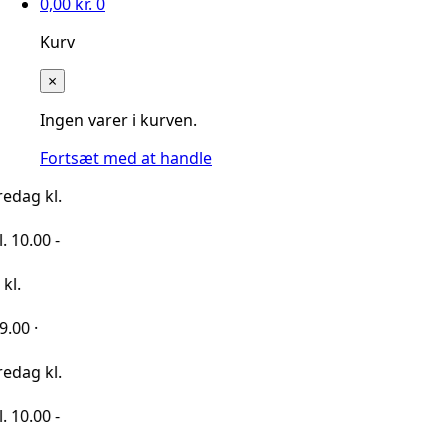
0,00
kr.
0
Kurv
×
Ingen varer i kurven.
Fortsæt med at handle
l.
-
l.
-