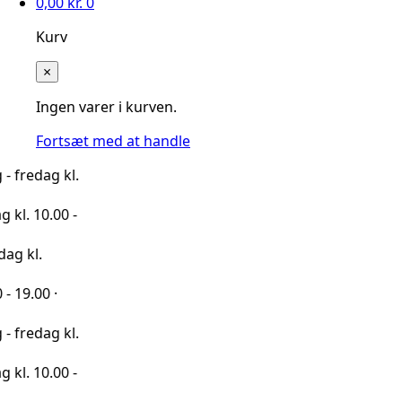
0,00
kr.
0
Kurv
×
Ingen varer i kurven.
Fortsæt med at handle
 kl.
00 -
·
 kl.
00 -