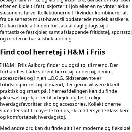
efter en kjole til fest, skjorter til job eller en ny vinterjakke i
sæsonens farve. Kollektionerne til kvinder kombinerer alt
fra de seneste must-haves til opdaterede modeklassikere.
Du kan finde alt inden for casual dagligdagstøj til
fantastiske festkjoler, samt afslappende fritidstøj, sportstøj
og moderne barselsbeklædning.
Find cool herretøj i H&M i Friis
I H&M i Friis Aalborg finder du også tøj til mænd. Der
forhandles både stilrent herretøj, undertøj, denim,
accessories og linjen L.O.G.G. Sidstenævnte er
fritidsinspireret tøj til mænd, der gerne vil være klædt
praktisk og smart på. I herreafdelingen kan du finde
jakkesæt og skjorter til arbejde og fest, rolige
hverdagsfavoritter, sko og accessories. Kollektionerne
spænder vidt fra nyeste trends, skræddersyede klassikere
og komfortabelt hverdagstøj.
Med andre ord kan du finde alt til en moderne og fleksibel