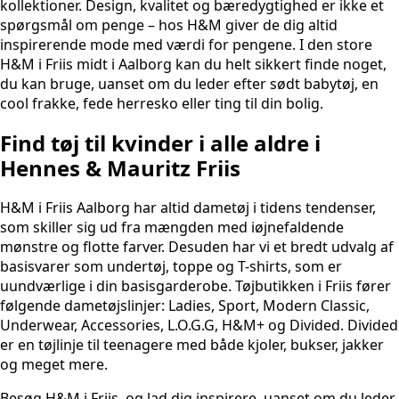
kollektioner. Design, kvalitet og bæredygtighed er ikke et
spørgsmål om penge – hos H&M giver de dig altid
inspirerende mode med værdi for pengene. I den store
H&M i Friis midt i Aalborg kan du helt sikkert finde noget,
du kan bruge, uanset om du leder efter sødt babytøj, en
cool frakke, fede herresko eller ting til din bolig.
Find tøj til kvinder i alle aldre i
Hennes & Mauritz Friis
H&M i Friis Aalborg har altid dametøj i tidens tendenser,
som skiller sig ud fra mængden med iøjnefaldende
mønstre og flotte farver. Desuden har vi et bredt udvalg af
basisvarer som undertøj, toppe og T-shirts, som er
uundværlige i din basisgarderobe. Tøjbutikken i Friis fører
følgende dametøjslinjer: Ladies, Sport, Modern Classic,
Underwear, Accessories, L.O.G.G, H&M+ og Divided. Divided
er en tøjlinje til teenagere med både kjoler, bukser, jakker
og meget mere.
Besøg H&M i Friis, og lad dig inspirere, uanset om du leder