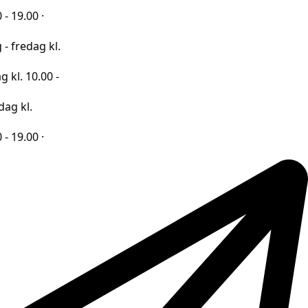
·
 kl.
00 -
·