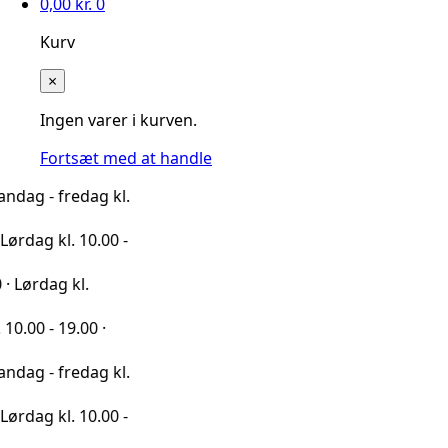
0,00
kr.
0
Kurv
×
Ingen varer i kurven.
Fortsæt med at handle
redag kl.
l. 10.00 -
 kl.
9.00 ·
redag kl.
l. 10.00 -