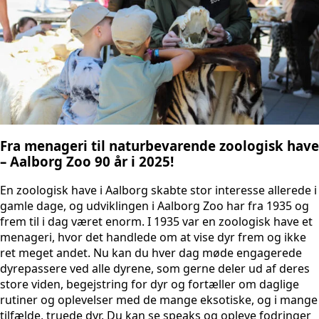
Fra menageri til naturbevarende zoologisk have
– Aalborg Zoo 90 år i 2025!
En zoologisk have i Aalborg skabte stor interesse allerede i
gamle dage, og udviklingen i Aalborg Zoo har fra 1935 og
frem til i dag været enorm. I 1935 var en zoologisk have et
menageri, hvor det handlede om at vise dyr frem og ikke
ret meget andet. Nu kan du hver dag møde engagerede
dyrepassere ved alle dyrene, som gerne deler ud af deres
store viden, begejstring for dyr og fortæller om daglige
rutiner og oplevelser med de mange eksotiske, og i mange
tilfælde, truede dyr. Du kan se speaks og opleve fodringer