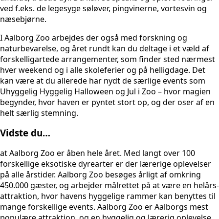
ved f.eks. de legesyge søløver, pingvinerne, vortesvin og
næsebjørne.
I Aalborg Zoo arbejdes der også med forskning og
naturbevarelse, og året rundt kan du deltage i et væld af
forskelligartede arrangementer, som finder sted nærmest
hver weekend og i alle skoleferier og på helligdage. Det
kan være at du allerede har nydt de særlige events som
Uhyggelig Hyggelig Halloween og Jul i Zoo – hvor magien
begynder, hvor haven er pyntet stort op, og der oser af en
helt særlig stemning.
Vidste du…
at Aalborg Zoo er åben hele året. Med langt over 100
forskellige eksotiske dyrearter er der lærerige oplevelser
på alle årstider. Aalborg Zoo besøges årligt af omkring
450.000 gæster, og arbejder målrettet på at være en helårs-
attraktion, hvor havens hyggelige rammer kan benyttes til
mange forskellige events. Aalborg Zoo er Aalborgs mest
populære attraktion, og en hyggelig og lærerig oplevelse