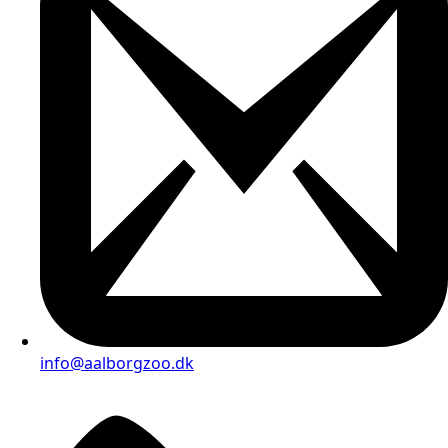
info@aalborgzoo.dk