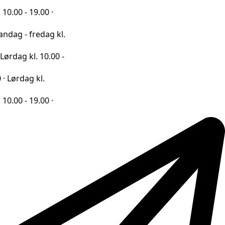
9.00 ·
redag kl.
l. 10.00 -
 kl.
9.00 ·