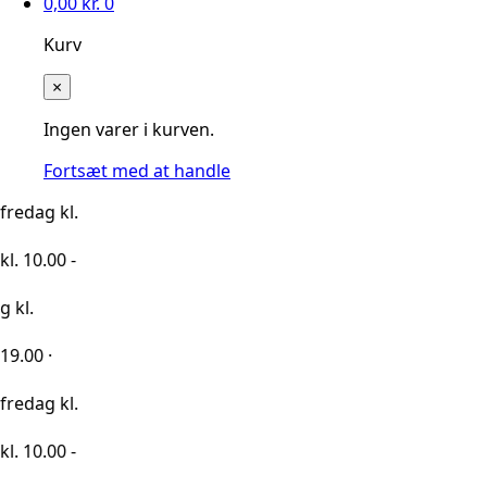
0,00
kr.
0
Kurv
×
Ingen varer i kurven.
Fortsæt med at handle
l.
 -
l.
 -