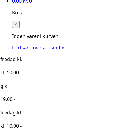
0,00
kr.
0
Kurv
×
Ingen varer i kurven.
Fortsæt med at handle
kl.
0 -
kl.
0 -