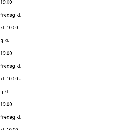
kl.
0 -
kl.
0 -
kl.
0 -