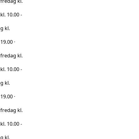
kl.
0 -
kl.
0 -
kl.
0 -