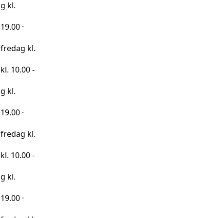
kl.
0 -
kl.
0 -