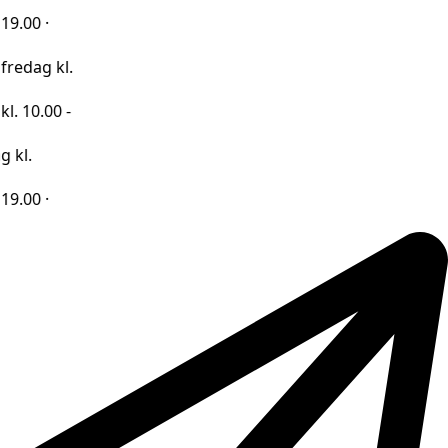
kl.
0 -