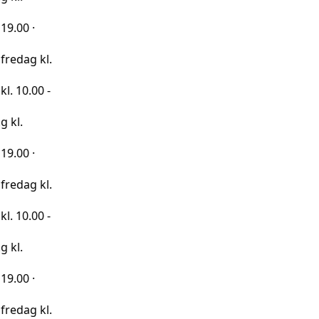
kl.
0 -
kl.
0 -
kl.