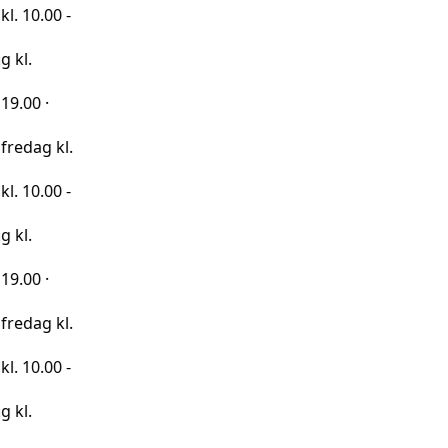
0 -
kl.
0 -
kl.
0 -