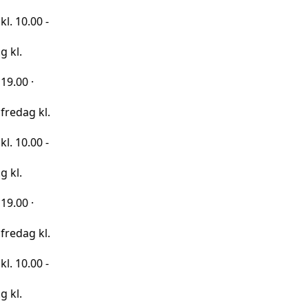
0 -
kl.
0 -
kl.
0 -