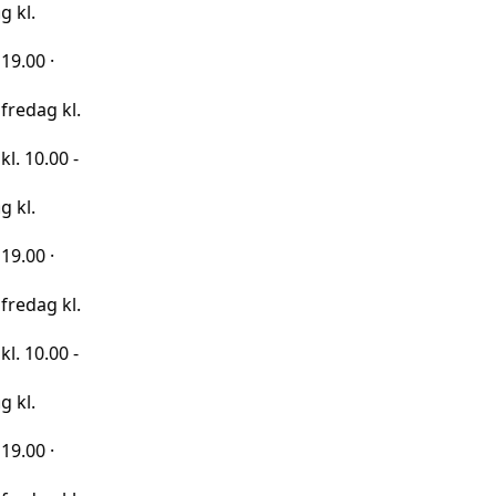
kl.
0 -
kl.
0 -