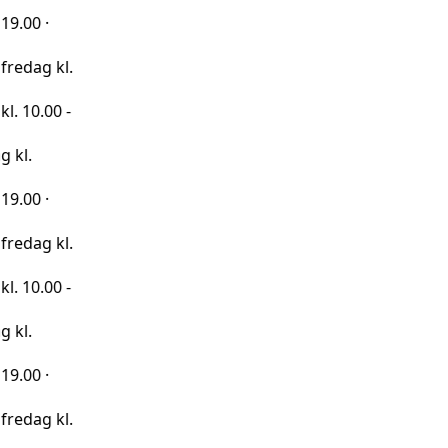
kl.
0 -
kl.
0 -
kl.