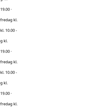
kl.
0 -
kl.
0 -
kl.