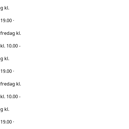
kl.
0 -
kl.
0 -