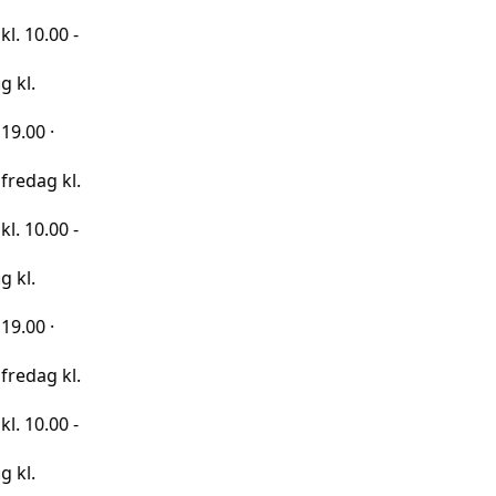
0 -
kl.
0 -
kl.
0 -