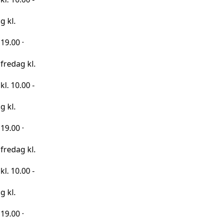
kl.
0 -
kl.
0 -