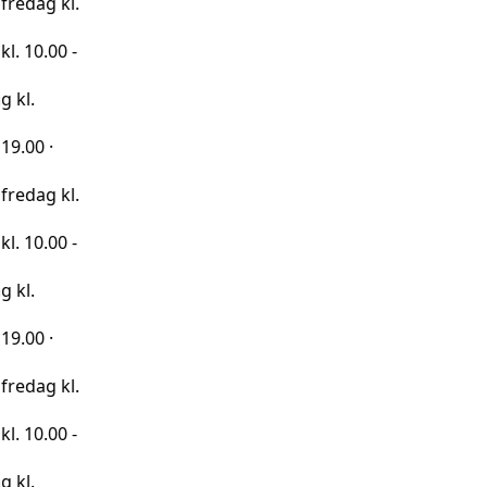
kl.
0 -
kl.
0 -
kl.
0 -