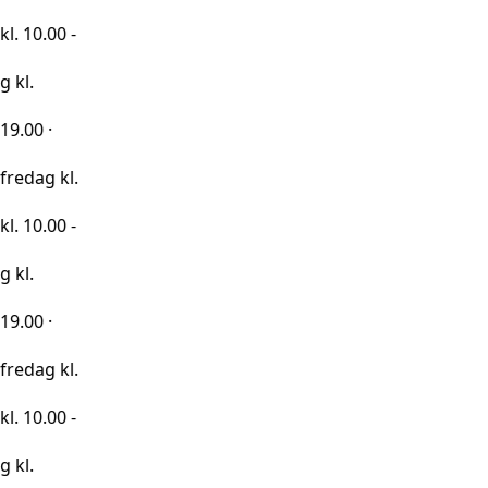
0 -
kl.
0 -
kl.
0 -