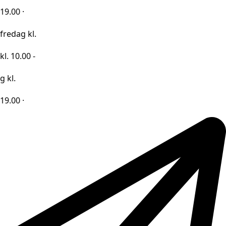
kl.
0 -