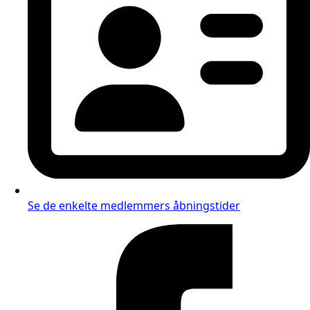
Se de enkelte medlemmers åbningstider