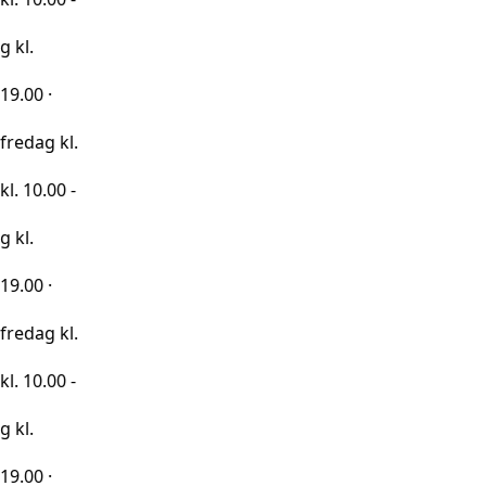
kl.
0 -
kl.
0 -