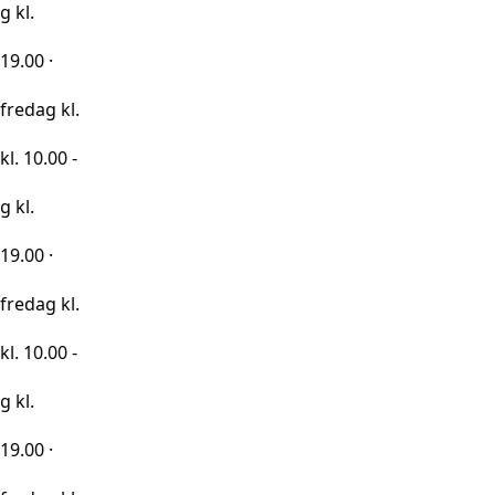
kl.
0 -
kl.
0 -