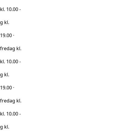
0 -
kl.
0 -
kl.
0 -