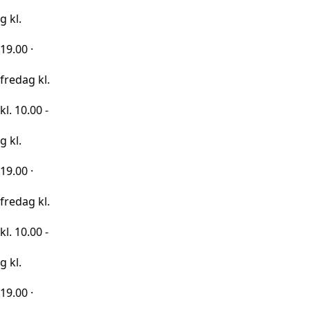
kl.
0 -
kl.
0 -