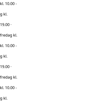
0 -
kl.
0 -
kl.
0 -