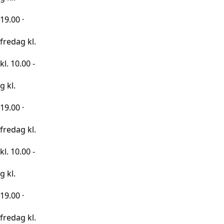
kl.
0 -
kl.
0 -
kl.