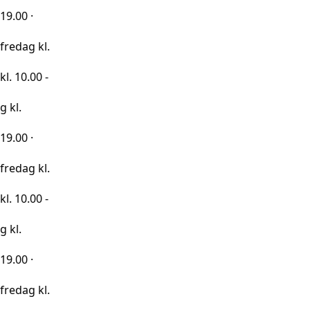
kl.
0 -
kl.
0 -
kl.