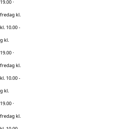
kl.
0 -
kl.
0 -
kl.
0 -