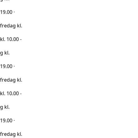
kl.
0 -
kl.
0 -
kl.