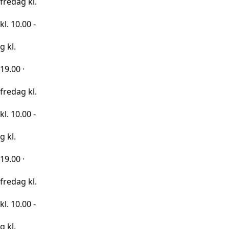
kl.
0 -
kl.
0 -
kl.
0 -