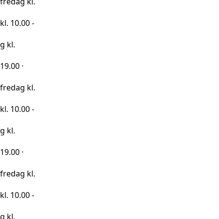
kl.
0 -
kl.
0 -
kl.
0 -