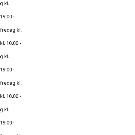
kl.
0 -
kl.
0 -