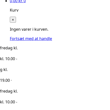
0,00
kr.
0
Kurv
×
Ingen varer i kurven.
Fortsæt med at handle
kl.
0 -
kl.
0 -